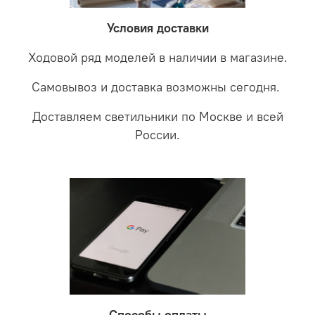
забудете что такое тусклость и недостаток освещения.
дальнейшие действия по обмену.
Условия доставки
Ходовой ряд моделей в наличии в магазине.
Самовывоз и доставка возможны сегодня.
Доставляем светильники по Москве и всей
России.