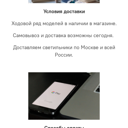
забудете что такое тусклость и недостаток освещения.
дальнейшие действия по обмену.
Условия доставки
Ходовой ряд моделей в наличии в магазине.
Самовывоз и доставка возможны сегодня.
Доставляем светильники по Москве и всей
России.