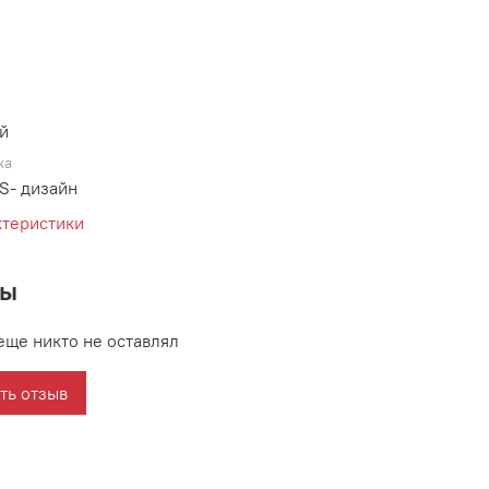
й
ка
S- дизайн
ктеристики
вы
еще никто не оставлял
ть отзыв