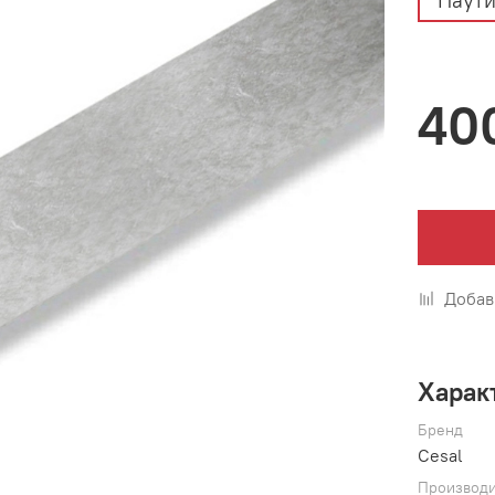
Паути
40
Добав
Харак
Бренд
Cesal
Производи