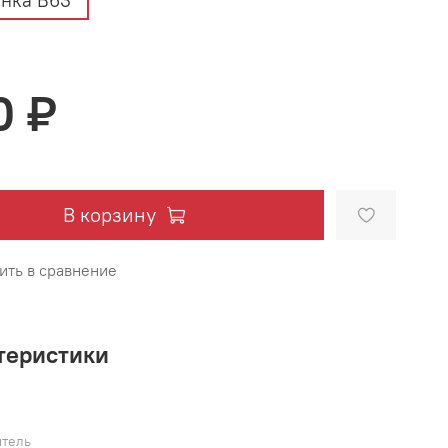
нка В63
0 ₽
В корзину
ить в сравнение
теристики
тель