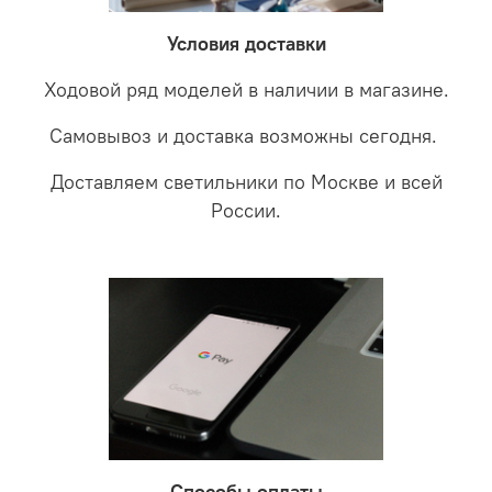
забудете что такое тусклость и недостаток освещения.
дальнейшие действия по обмену.
Условия доставки
Ходовой ряд моделей в наличии в магазине.
Самовывоз и доставка возможны сегодня.
Доставляем светильники по Москве и всей
России.