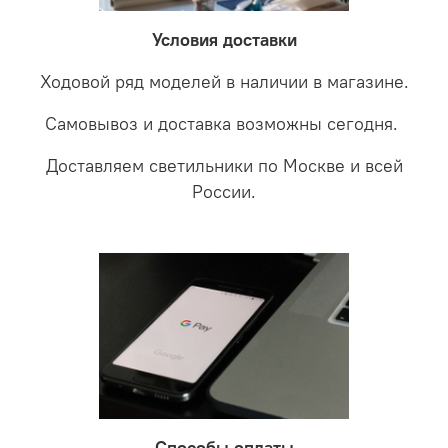
забудете что такое тусклость и недостаток освещения.
дальнейшие действия по обмену.
Условия доставки
Ходовой ряд моделей в наличии в магазине.
Самовывоз и доставка возможны сегодня.
Доставляем светильники по Москве и всей
России.