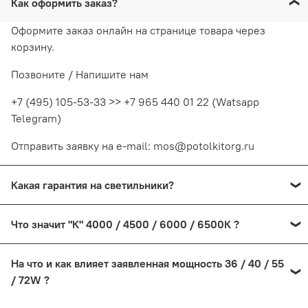
Как оформить заказ?
Оформите заказ онлайн на странице товара через
корзину.
Позвоните / Напишите нам
+7 (495) 105-53-33 >> +7 965 440 01 22 (Watsapp
Telegram)
Отправить заявку на e-mail: mos@potolkitorg.ru
Какая гарантия на светильники?
На светодиодные светильники предоставляется
Что значит "К" 4000 / 4500 / 6000 / 6500К ?
гарантия от производителя сроком от 1 года до 2-х.
Процесс возврата в данном случае производится
"К" обозначает температуру свечения светильника
доставкой неисправного товара в на розничный
На что и как влияет заявленная мощность 36 / 40 / 55
магазин в Москве. Если выявленную неисправность с
3000к - теплый, даже можно написать "Горячий"
/ 72W ?
первого взгляда можно отнести к браку, при наличии
4000 и 4500к нейтральный, между теплым и
Мощность светильника "W" "Вт." обозначает