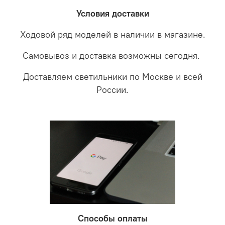
забудете что такое тусклость и недостаток освещения.
дальнейшие действия по обмену.
Условия доставки
Ходовой ряд моделей в наличии в магазине.
Самовывоз и доставка возможны сегодня.
Доставляем светильники по Москве и всей
России.
Способы оплаты