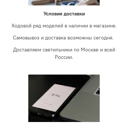
LED светильники не только экономите деньги но еще
проверки будет выясненная причина поломки и
забудете что такое тусклость и недостаток освещения.
дальнейшие действия по обмену.
Условия доставки
Ходовой ряд моделей в наличии в магазине.
Самовывоз и доставка возможны сегодня.
Доставляем светильники по Москве и всей
России.