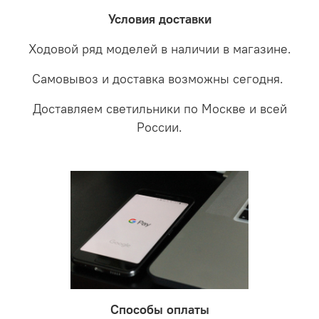
забудете что такое тусклость и недостаток освещения.
дальнейшие действия по обмену.
Условия доставки
Ходовой ряд моделей в наличии в магазине.
Самовывоз и доставка возможны сегодня.
Доставляем светильники по Москве и всей
России.
Способы оплаты