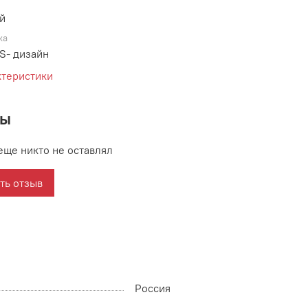
й
ка
S- дизайн
ктеристики
вы
еще никто не оставлял
ть отзыв
Россия