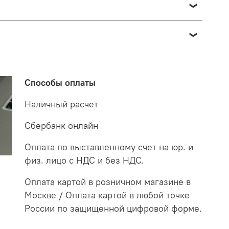
о отнести к браку, при наличии товара в пункте
 от 7 до 14 дней. За данное период мы закажем
 на экспертизу производителю. После проверки
о по факту светильник освещает белым светом.
етильнику старого образца потребуются больше в
Способы оплаты
случае покупая LED светильники не только
Наличный расчет
Сбербанк онлайн
Оплата по выставленному счет на юр. и
физ. лицо с НДС и без НДС.
Оплата картой в розничном магазине в
Москве / Оплата картой в любой точке
России по защищенной цифровой форме.