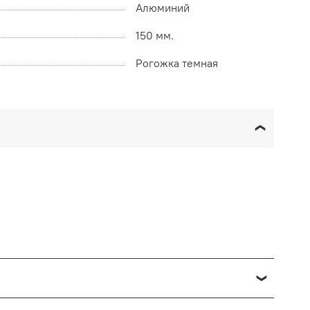
Алюминий
150 мм.
Рогожка темная
озврата в данном случае производится доставкой