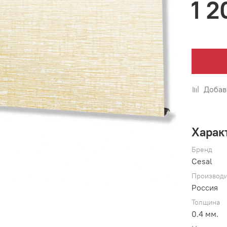
1 2
Добав
Харак
Бренд
Cesal
Производи
Россия
Толщина
0.4 мм.