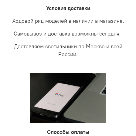
забудете что такое тусклость и недостаток освещения.
дальнейшие действия по обмену.
Условия доставки
Ходовой ряд моделей в наличии в магазине.
Самовывоз и доставка возможны сегодня.
Доставляем светильники по Москве и всей
России.
Способы оплаты