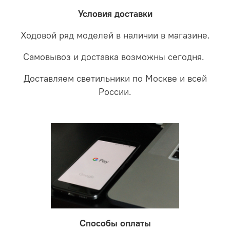
забудете что такое тусклость и недостаток освещения.
дальнейшие действия по обмену.
Условия доставки
Ходовой ряд моделей в наличии в магазине.
Самовывоз и доставка возможны сегодня.
Доставляем светильники по Москве и всей
России.
Способы оплаты