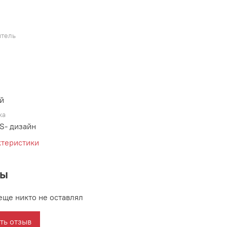
тель
й
ка
S- дизайн
ктеристики
вы
еще никто не оставлял
ть отзыв