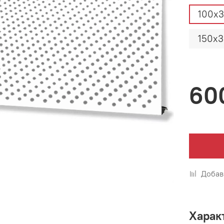
100х3
150х3
60
Добав
Харак