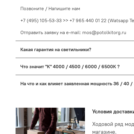
Позвоните / Напишите нам
+7 (495) 105-53-33 >> +7 965 440 01 22 (Watsapp T
Отправить заявку на e-mail: mos@potolkitorg.ru
Какая гарантия на светильники?
На светодиодные светильники предоставляется гара
Что значит "К" 4000 / 4500 / 6000 / 6500К ?
неисправного товара в на розничный магазин в Мос
будет произведена замена, при отсутствии светиль
"К" обозначает температуру свечения светиль
светильники и согласуем проблему с поставщикам
На что и как влияет заявленная мощность 36 / 40 /
3000к - теплый, даже можно написать "Горяч
В случае прошествии продолжительного времени и
Мощность светильника "W" "Вт." обозначает потр
4000 и 4500к нейтральный, между теплым и 
будет выясненная причина поломки и дальнейшие 
6000 и 6500к холодный/белый свет. В оригин
Если сравнивать светодиодные светильники LED с
Условия доставк
Возможно производители поняли что приближ
разы потреблять электроэнергию для освещения та
экономите деньги но еще забудете что такое тускл
Ходовой ряд мод
магазине.