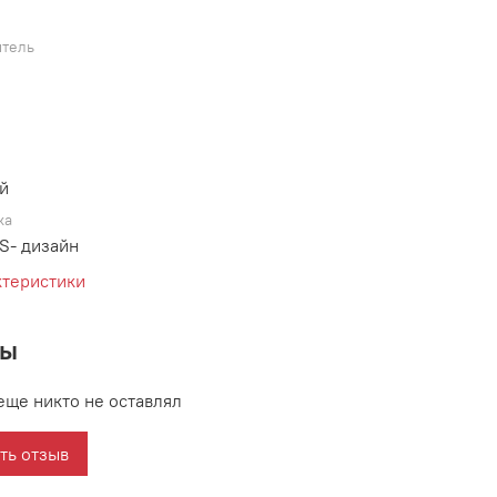
тель
й
ка
S- дизайн
ктеристики
вы
еще никто не оставлял
ть отзыв