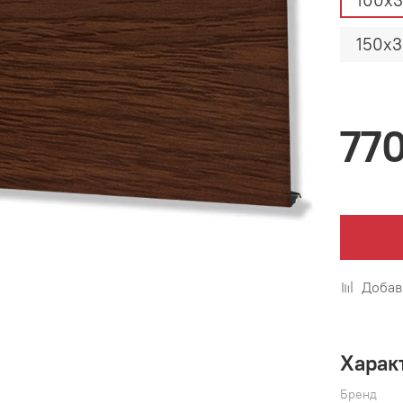
100х3
150х3
77
Добав
Харак
Бренд