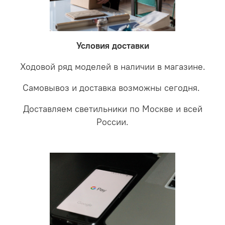
невыясненной неисправности, мы отправляем
соотношении с светодиодными. В этом случае покупая
светильники на экспертизу производителю. После
LED светильники не только экономите деньги но еще
проверки будет выясненная причина поломки и
забудете что такое тусклость и недостаток освещения.
дальнейшие действия по обмену.
Условия доставки
Ходовой ряд моделей в наличии в магазине.
Самовывоз и доставка возможны сегодня.
Доставляем светильники по Москве и всей
России.