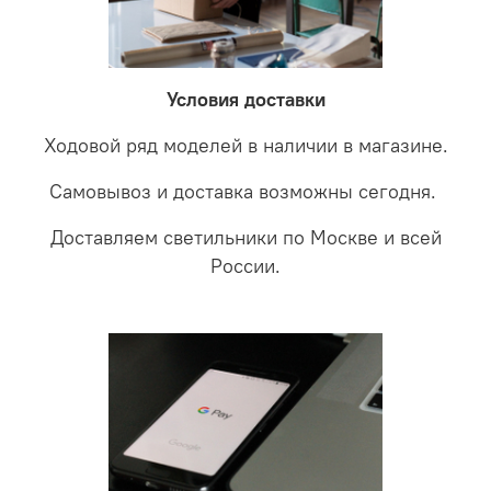
невыясненной неисправности, мы отправляем
соотношении с светодиодными. В этом случае покупая
светильники на экспертизу производителю. После
LED светильники не только экономите деньги но еще
проверки будет выясненная причина поломки и
забудете что такое тусклость и недостаток освещения.
дальнейшие действия по обмену.
Условия доставки
Ходовой ряд моделей в наличии в магазине.
Самовывоз и доставка возможны сегодня.
Доставляем светильники по Москве и всей
России.