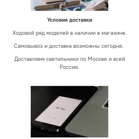
LED светильники не только экономите деньги но еще
проверки будет выясненная причина поломки и
забудете что такое тусклость и недостаток освещения.
дальнейшие действия по обмену.
Условия доставки
Ходовой ряд моделей в наличии в магазине.
Самовывоз и доставка возможны сегодня.
Доставляем светильники по Москве и всей
России.