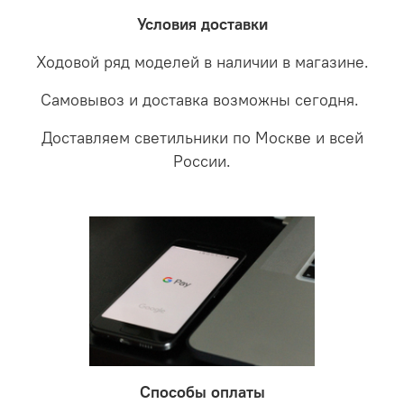
забудете что такое тусклость и недостаток освещения.
дальнейшие действия по обмену.
Условия доставки
Ходовой ряд моделей в наличии в магазине.
Самовывоз и доставка возможны сегодня.
Доставляем светильники по Москве и всей
России.
Способы оплаты