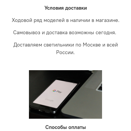
забудете что такое тусклость и недостаток освещения.
дальнейшие действия по обмену.
Условия доставки
Ходовой ряд моделей в наличии в магазине.
Самовывоз и доставка возможны сегодня.
Доставляем светильники по Москве и всей
России.
Способы оплаты