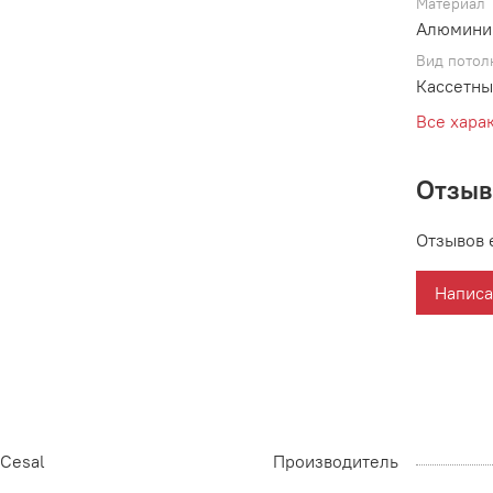
Материал
Алюмини
Вид потол
Кассетны
Все хара
Отзы
Отзывов 
Написа
Cesal
Производитель