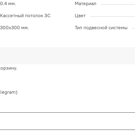
0.4 мм.
Материал
Кассетный потолок ЗС
Цвет
300х300 мм.
Тип подвесной системы
корзину.
elegram)
нтия от производителя сроком от 1 года до 2-х. Процесс в