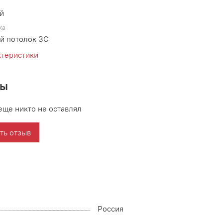
й
ка
й потолок ЗС
ктеристики
вы
еще никто не оставлял
ть отзыв
Россия