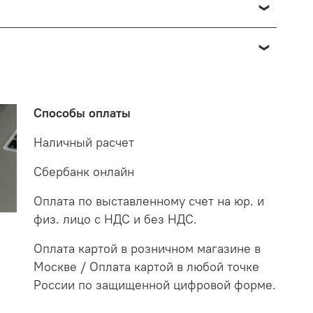
о отнести к браку, при наличии товара в пункте
 от 7 до 14 дней. За данное период мы закажем
 на экспертизу производителю. После проверки
о по факту светильник освещает белым светом.
етильнику старого образца потребуются больше в
Способы оплаты
случае покупая LED светильники не только
Наличный расчет
Сбербанк онлайн
Оплата по выставленному счет на юр. и
физ. лицо с НДС и без НДС.
Оплата картой в розничном магазине в
Москве / Оплата картой в любой точке
России по защищенной цифровой форме.