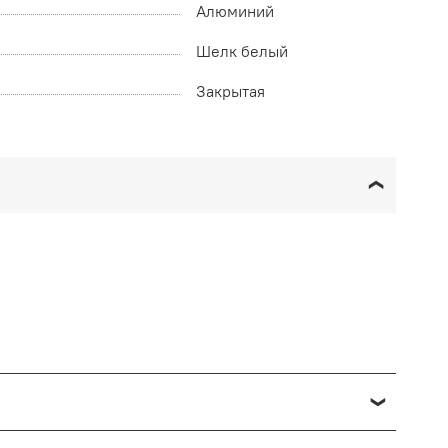
Алюминий
Шелк белый
Закрытая
озврата в данном случае производится доставкой