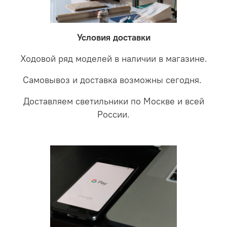
соотношении с светодиодными. В этом случае покупая
светильники на экспертизу производителю. После
LED светильники не только экономите деньги но еще
проверки будет выясненная причина поломки и
забудете что такое тусклость и недостаток освещения.
дальнейшие действия по обмену.
Условия доставки
Ходовой ряд моделей в наличии в магазине.
Самовывоз и доставка возможны сегодня.
Доставляем светильники по Москве и всей
России.