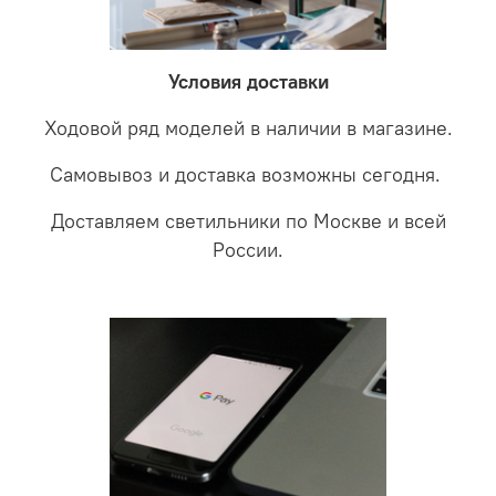
соотношении с светодиодными. В этом случае покупая
светильники на экспертизу производителю. После
LED светильники не только экономите деньги но еще
проверки будет выясненная причина поломки и
забудете что такое тусклость и недостаток освещения.
дальнейшие действия по обмену.
Условия доставки
Ходовой ряд моделей в наличии в магазине.
Самовывоз и доставка возможны сегодня.
Доставляем светильники по Москве и всей
России.