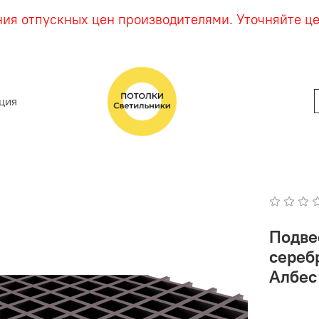
ния отпускных цен производителями. Уточняйте ц
ция
Подве
сереб
Албес