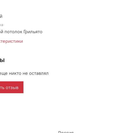
й
ка
й потолок Грильято
ктеристики
вы
еще никто не оставлял
ть отзыв
Россия