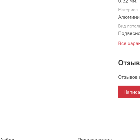
0.32 мм.
Материал
Алюмини
Вид потол
Подвесно
Все хара
Отзы
Отзывов 
Написа
Албес
Производитель