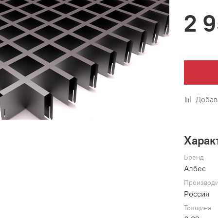
2 
Добав
Харак
Бренд
Албес
Производи
Россия
Толщина