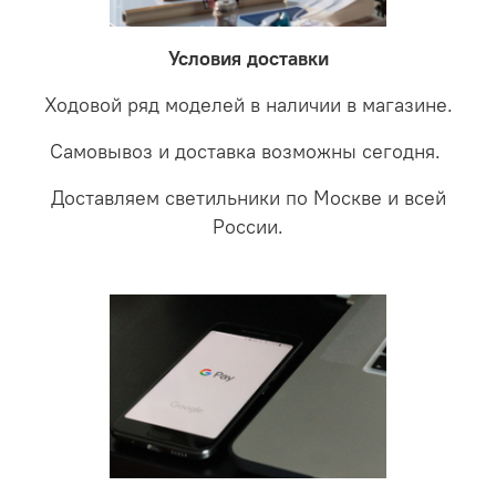
LED светильники не только экономите деньги но еще
проверки будет выясненная причина поломки и
забудете что такое тусклость и недостаток освещения.
дальнейшие действия по обмену.
Условия доставки
Ходовой ряд моделей в наличии в магазине.
Самовывоз и доставка возможны сегодня.
Доставляем светильники по Москве и всей
России.