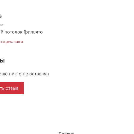
й
ка
й потолок Грильято
ктеристики
вы
еще никто не оставлял
ть отзыв
Россия