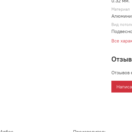
0.32 мм.
Материал
Алюмини
Вид потол
Подвесно
Все хара
Отзы
Отзывов 
Написа
Албес
Производитель