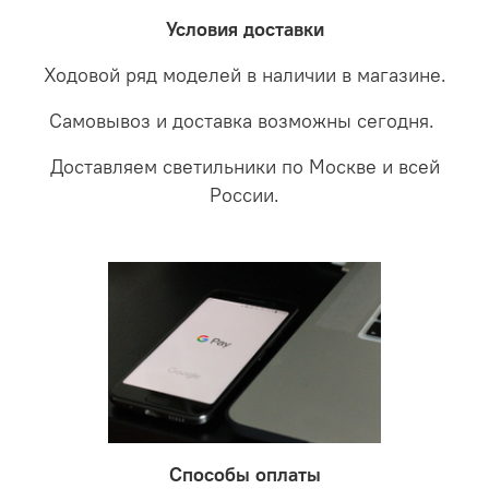
забудете что такое тусклость и недостаток освещения.
дальнейшие действия по обмену.
Условия доставки
Ходовой ряд моделей в наличии в магазине.
Самовывоз и доставка возможны сегодня.
Доставляем светильники по Москве и всей
России.
Способы оплаты