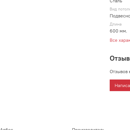
Сталь
Вид потол
Подвесно
Длина
600 мм.
Все хара
Отзы
Отзывов 
Написа
Албес
Производитель