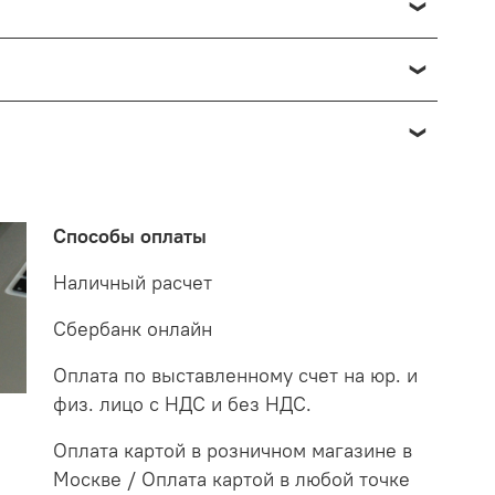
озврата в данном случае производится доставкой
о отнести к браку, при наличии товара в пункте
 от 7 до 14 дней. За данное период мы закажем
 на экспертизу производителю. После проверки
о по факту светильник освещает белым светом.
етильнику старого образца потребуются больше в
Способы оплаты
случае покупая LED светильники не только
Наличный расчет
Сбербанк онлайн
Оплата по выставленному счет на юр. и
физ. лицо с НДС и без НДС.
Оплата картой в розничном магазине в
Москве / Оплата картой в любой точке