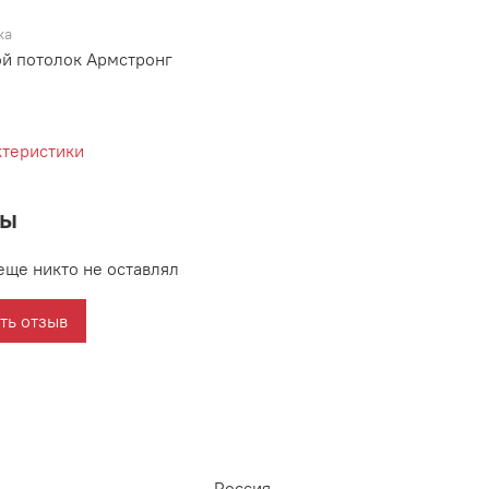
ка
й потолок Армстронг
ктеристики
вы
еще никто не оставлял
ть отзыв
Россия