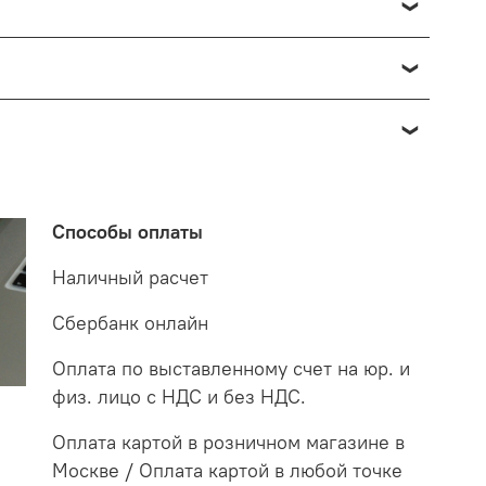
озврата в данном случае производится доставкой
о отнести к браку, при наличии товара в пункте
 от 7 до 14 дней. За данное период мы закажем
 на экспертизу производителю. После проверки
о по факту светильник освещает белым светом.
етильнику старого образца потребуются больше в
Способы оплаты
случае покупая LED светильники не только
Наличный расчет
Сбербанк онлайн
Оплата по выставленному счет на юр. и
физ. лицо с НДС и без НДС.
Оплата картой в розничном магазине в
Москве / Оплата картой в любой точке