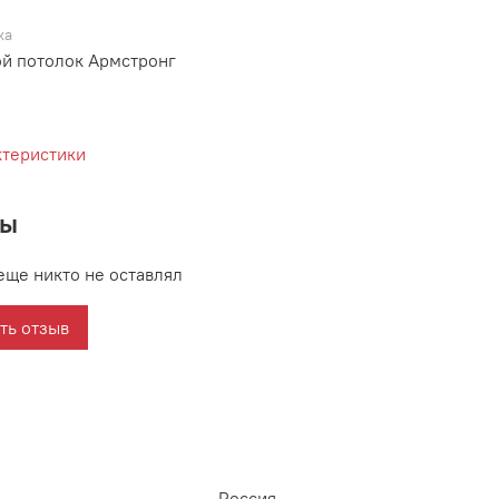
ка
й потолок Армстронг
ктеристики
вы
еще никто не оставлял
ть отзыв
Россия