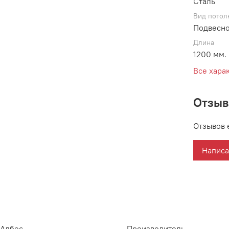
Сталь
Вид потол
Подвесно
Длина
1200 мм.
Все хара
Отзы
Отзывов 
Написа
Албес
Производитель