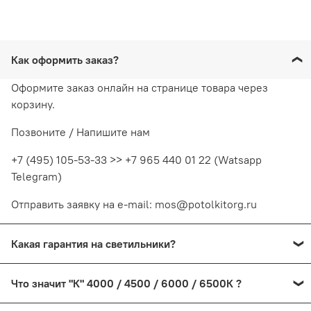
Как оформить заказ?
Оформите заказ онлайн на странице товара через
корзину.
Позвоните / Напишите нам
+7 (495) 105-53-33 >> +7 965 440 01 22 (Watsapp
Telegram)
Отправить заявку на e-mail: mos@potolkitorg.ru
Какая гарантия на светильники?
На светодиодные светильники предоставляется
Что значит "К" 4000 / 4500 / 6000 / 6500К ?
гарантия от производителя сроком от 1 года до 2-х.
Процесс возврата в данном случае производится
"К" обозначает температуру свечения светильника