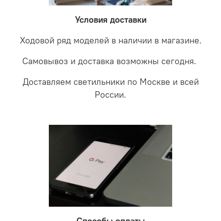
забудете что такое тусклость и недостаток освещения.
дальнейшие действия по обмену.
Условия доставки
Ходовой ряд моделей в наличии в магазине.
Самовывоз и доставка возможны сегодня.
Доставляем светильники по Москве и всей
России.