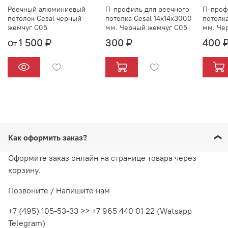
Реечный алюминиевый
П-профиль для реечного
П-проф
потолок Cesal черный
потолка Cesal 14х14х3000
потолка
жемчуг С05
мм. Черный жемчуг С05
мм. Че
1 500 ₽
300 ₽
400 
От
Как оформить заказ?
Оформите заказ онлайн на странице товара через
корзину.
Позвоните / Напишите нам
+7 (495) 105-53-33 >> +7 965 440 01 22 (Watsapp
Telegram)