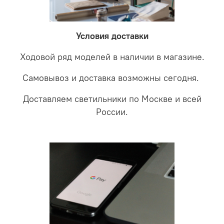
соотношении с светодиодными. В этом случае покупая
светильники на экспертизу производителю. После
LED светильники не только экономите деньги но еще
проверки будет выясненная причина поломки и
забудете что такое тусклость и недостаток освещения.
дальнейшие действия по обмену.
Условия доставки
Ходовой ряд моделей в наличии в магазине.
Самовывоз и доставка возможны сегодня.
Доставляем светильники по Москве и всей
России.