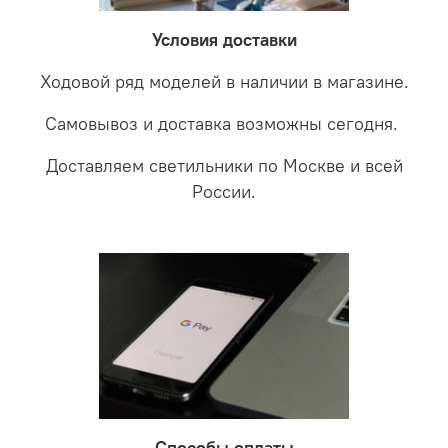
забудете что такое тусклость и недостаток освещения.
дальнейшие действия по обмену.
Условия доставки
Ходовой ряд моделей в наличии в магазине.
Самовывоз и доставка возможны сегодня.
Доставляем светильники по Москве и всей
России.