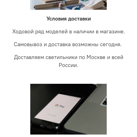
LED светильники не только экономите деньги но еще
проверки будет выясненная причина поломки и
забудете что такое тусклость и недостаток освещения.
дальнейшие действия по обмену.
Условия доставки
Ходовой ряд моделей в наличии в магазине.
Самовывоз и доставка возможны сегодня.
Доставляем светильники по Москве и всей
России.