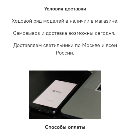
забудете что такое тусклость и недостаток освещения.
дальнейшие действия по обмену.
Условия доставки
Ходовой ряд моделей в наличии в магазине.
Самовывоз и доставка возможны сегодня.
Доставляем светильники по Москве и всей
России.
Способы оплаты