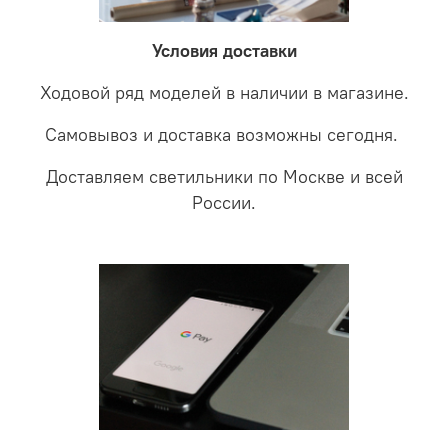
LED светильники не только экономите деньги но еще
проверки будет выясненная причина поломки и
забудете что такое тусклость и недостаток освещения.
дальнейшие действия по обмену.
Условия доставки
Ходовой ряд моделей в наличии в магазине.
Самовывоз и доставка возможны сегодня.
Доставляем светильники по Москве и всей
России.