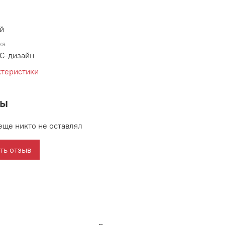
й
ка
С-дизайн
ктеристики
вы
еще никто не оставлял
ть отзыв