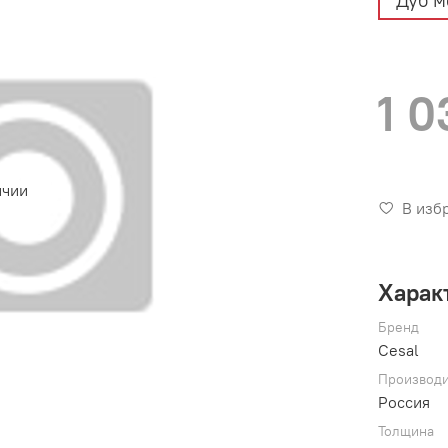
Дуб м
1 0
ичии
В изб
Харак
Бренд
Cesal
Производи
Россия
Толщина