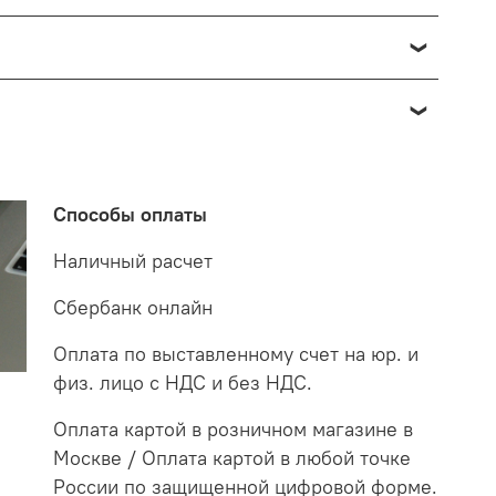
озврата в данном случае производится доставкой
о отнести к браку, при наличии товара в пункте
 от 7 до 14 дней. За данное период мы закажем
 на экспертизу производителю. После проверки
о по факту светильник освещает белым светом.
етильнику старого образца потребуются больше в
Способы оплаты
случае покупая LED светильники не только
Наличный расчет
Сбербанк онлайн
Оплата по выставленному счет на юр. и
физ. лицо с НДС и без НДС.
Оплата картой в розничном магазине в
Москве / Оплата картой в любой точке
России по защищенной цифровой форме.