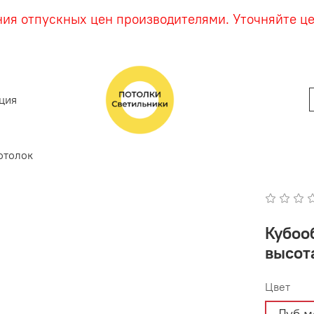
ния отпускных цен производителями. Уточняйте ц
ция
отолок
Кубооб
высота
Цвет