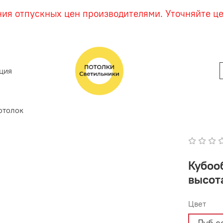
ния отпускных цен производителями. Уточняйте ц
ция
отолок
Кубооб
высота
Цвет