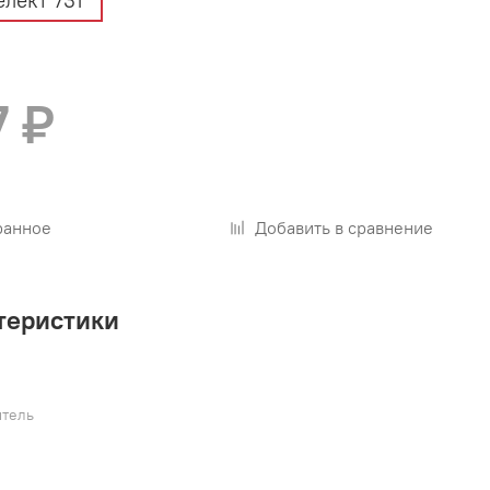
елект 731
7 ₽
ранное
Добавить в сравнение
теристики
тель