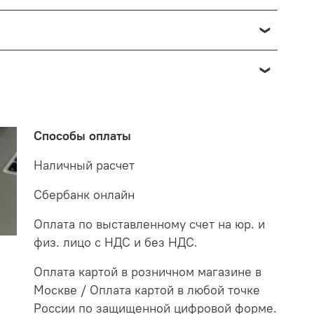
озврата в данном случае производится доставкой
о отнести к браку, при наличии товара в пункте
 от 7 до 14 дней. За данное период мы закажем
 на экспертизу производителю. После проверки
о по факту светильник освещает белым светом.
етильнику старого образца потребуются больше в
Способы оплаты
случае покупая LED светильники не только
Наличный расчет
Сбербанк онлайн
Оплата по выставленному счет на юр. и
физ. лицо с НДС и без НДС.
Оплата картой в розничном магазине в
Москве / Оплата картой в любой точке
России по защищенной цифровой форме.