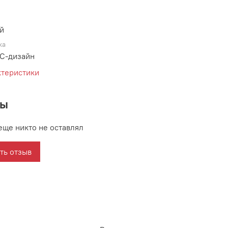
й
ка
С-дизайн
ктеристики
вы
еще никто не оставлял
ть отзыв