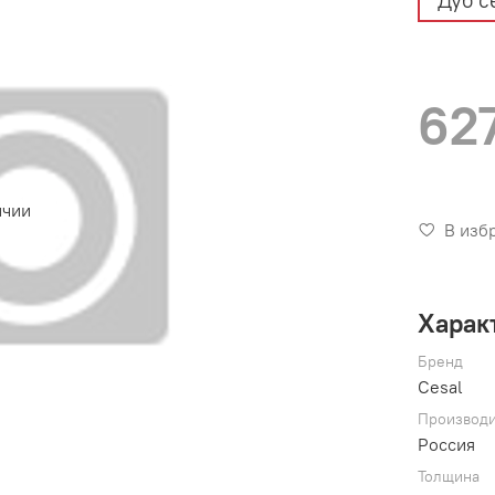
Дуб с
62
ичии
В изб
Харак
Бренд
Cesal
Производи
Россия
Толщина