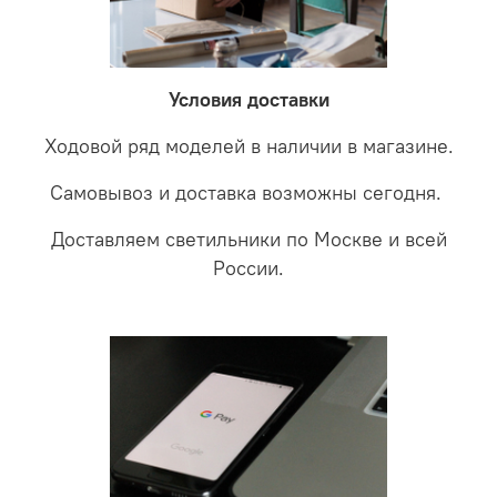
невыясненной неисправности, мы отправляем
соотношении с светодиодными. В этом случае покупая
светильники на экспертизу производителю. После
LED светильники не только экономите деньги но еще
проверки будет выясненная причина поломки и
забудете что такое тусклость и недостаток освещения.
дальнейшие действия по обмену.
Условия доставки
Ходовой ряд моделей в наличии в магазине.
Самовывоз и доставка возможны сегодня.
Доставляем светильники по Москве и всей
России.