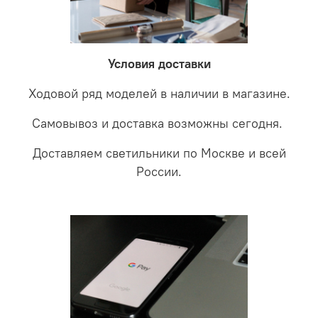
невыясненной неисправности, мы отправляем
соотношении с светодиодными. В этом случае покупая
светильники на экспертизу производителю. После
LED светильники не только экономите деньги но еще
проверки будет выясненная причина поломки и
забудете что такое тусклость и недостаток освещения.
дальнейшие действия по обмену.
Условия доставки
Ходовой ряд моделей в наличии в магазине.
Самовывоз и доставка возможны сегодня.
Доставляем светильники по Москве и всей
России.