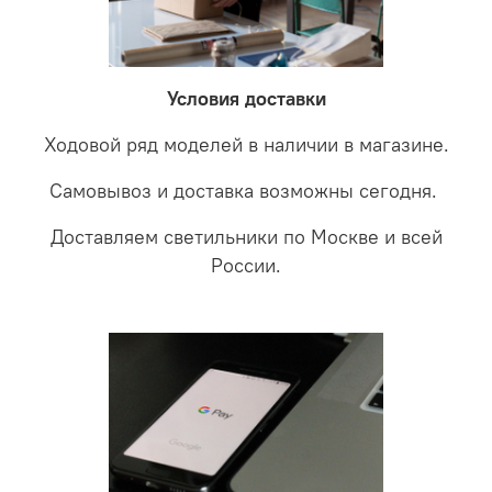
невыясненной неисправности, мы отправляем
соотношении с светодиодными. В этом случае покупая
светильники на экспертизу производителю. После
LED светильники не только экономите деньги но еще
проверки будет выясненная причина поломки и
забудете что такое тусклость и недостаток освещения.
дальнейшие действия по обмену.
Условия доставки
Ходовой ряд моделей в наличии в магазине.
Самовывоз и доставка возможны сегодня.
Доставляем светильники по Москве и всей
России.