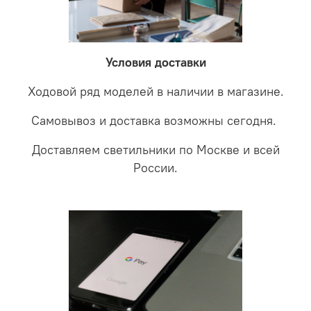
невыясненной неисправности, мы отправляем
соотношении с светодиодными. В этом случае покупая
светильники на экспертизу производителю. После
LED светильники не только экономите деньги но еще
проверки будет выясненная причина поломки и
забудете что такое тусклость и недостаток освещения.
дальнейшие действия по обмену.
Условия доставки
Ходовой ряд моделей в наличии в магазине.
Самовывоз и доставка возможны сегодня.
Доставляем светильники по Москве и всей
России.