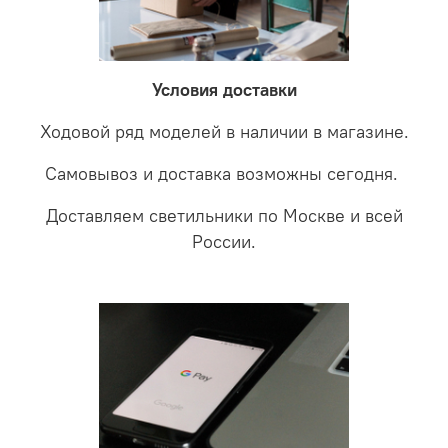
невыясненной неисправности, мы отправляем
соотношении с светодиодными. В этом случае покупая
светильники на экспертизу производителю. После
LED светильники не только экономите деньги но еще
проверки будет выясненная причина поломки и
забудете что такое тусклость и недостаток освещения.
дальнейшие действия по обмену.
Условия доставки
Ходовой ряд моделей в наличии в магазине.
Самовывоз и доставка возможны сегодня.
Доставляем светильники по Москве и всей
России.