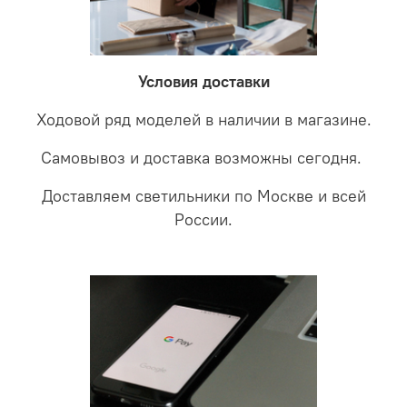
невыясненной неисправности, мы отправляем
соотношении с светодиодными. В этом случае покупая
светильники на экспертизу производителю. После
LED светильники не только экономите деньги но еще
проверки будет выясненная причина поломки и
забудете что такое тусклость и недостаток освещения.
дальнейшие действия по обмену.
Условия доставки
Ходовой ряд моделей в наличии в магазине.
Самовывоз и доставка возможны сегодня.
Доставляем светильники по Москве и всей
России.