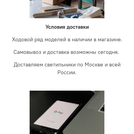
невыясненной неисправности, мы отправляем
соотношении с светодиодными. В этом случае покупая
светильники на экспертизу производителю. После
LED светильники не только экономите деньги но еще
проверки будет выясненная причина поломки и
забудете что такое тусклость и недостаток освещения.
дальнейшие действия по обмену.
Условия доставки
Ходовой ряд моделей в наличии в магазине.
Самовывоз и доставка возможны сегодня.
Доставляем светильники по Москве и всей
России.