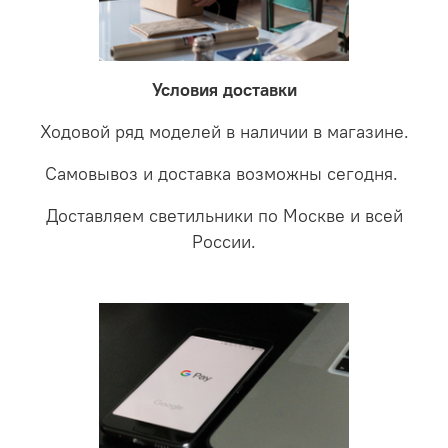
невыясненной неисправности, мы отправляем
соотношении с светодиодными. В этом случае покупая
светильники на экспертизу производителю. После
LED светильники не только экономите деньги но еще
проверки будет выясненная причина поломки и
забудете что такое тусклость и недостаток освещения.
дальнейшие действия по обмену.
Условия доставки
Ходовой ряд моделей в наличии в магазине.
Самовывоз и доставка возможны сегодня.
Доставляем светильники по Москве и всей
России.