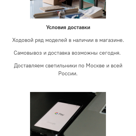
невыясненной неисправности, мы отправляем
соотношении с светодиодными. В этом случае покупая
светильники на экспертизу производителю. После
LED светильники не только экономите деньги но еще
проверки будет выясненная причина поломки и
забудете что такое тусклость и недостаток освещения.
дальнейшие действия по обмену.
Условия доставки
Ходовой ряд моделей в наличии в магазине.
Самовывоз и доставка возможны сегодня.
Доставляем светильники по Москве и всей
России.