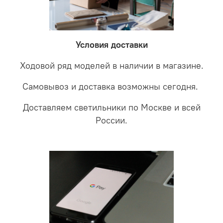
невыясненной неисправности, мы отправляем
соотношении с светодиодными. В этом случае покупая
светильники на экспертизу производителю. После
LED светильники не только экономите деньги но еще
проверки будет выясненная причина поломки и
забудете что такое тусклость и недостаток освещения.
дальнейшие действия по обмену.
Условия доставки
Ходовой ряд моделей в наличии в магазине.
Самовывоз и доставка возможны сегодня.
Доставляем светильники по Москве и всей
России.