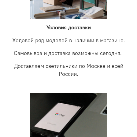
невыясненной неисправности, мы отправляем
соотношении с светодиодными. В этом случае покупая
светильники на экспертизу производителю. После
LED светильники не только экономите деньги но еще
проверки будет выясненная причина поломки и
забудете что такое тусклость и недостаток освещения.
дальнейшие действия по обмену.
Условия доставки
Ходовой ряд моделей в наличии в магазине.
Самовывоз и доставка возможны сегодня.
Доставляем светильники по Москве и всей
России.