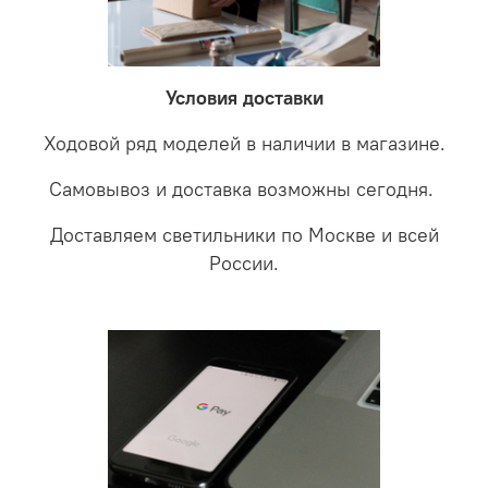
невыясненной неисправности, мы отправляем
соотношении с светодиодными. В этом случае покупая
светильники на экспертизу производителю. После
LED светильники не только экономите деньги но еще
проверки будет выясненная причина поломки и
забудете что такое тусклость и недостаток освещения.
дальнейшие действия по обмену.
Условия доставки
Ходовой ряд моделей в наличии в магазине.
Самовывоз и доставка возможны сегодня.
Доставляем светильники по Москве и всей
России.