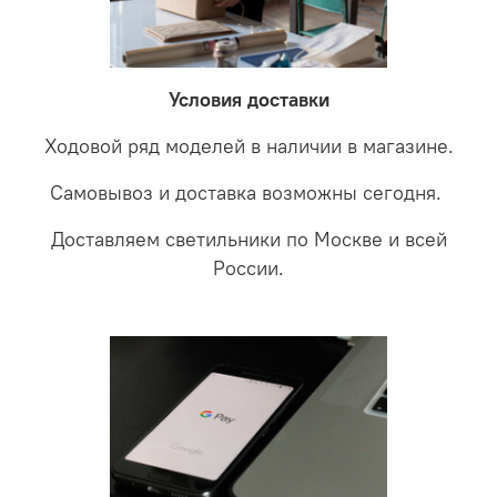
невыясненной неисправности, мы отправляем
соотношении с светодиодными. В этом случае покупая
светильники на экспертизу производителю. После
LED светильники не только экономите деньги но еще
проверки будет выясненная причина поломки и
забудете что такое тусклость и недостаток освещения.
дальнейшие действия по обмену.
Условия доставки
Ходовой ряд моделей в наличии в магазине.
Самовывоз и доставка возможны сегодня.
Доставляем светильники по Москве и всей
России.